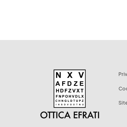
Pri
Coo
Si