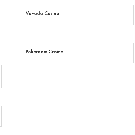
Vavada Casino
Pokerdom Casino