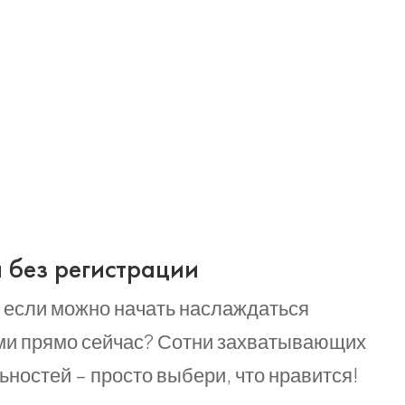
 без регистрации
 если можно начать наслаждаться
и прямо сейчас? Сотни захватывающих
ностей – просто выбери, что нравится!