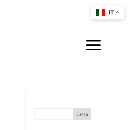
IT
Cerca