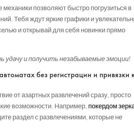
е механики позволяют быстро погрузиться в
ий. Тебя ждут яркие графики и увлекатель
селью и открывай для себя новинки прямо
ь удачу и получить незабываемые эмоции!
 автоматах без регистрации и привязки 
вие от азартных развлечений сразу, просто
акие возможности. Например,
покердом зерк
щите раздел с развлечениями, которые не