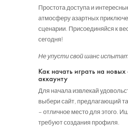
Простота доступа и интересны
атмосферу азартных приключен
сценарии. Присоединяйся к ве
сегодня!
Не упусти свой шанс испытат
Как начать играть на новых
аккаунту
Для начала извлекай удовольст
выбери сайт, предлагающий т
– отличное место для этого. И
требуют создания профиля.