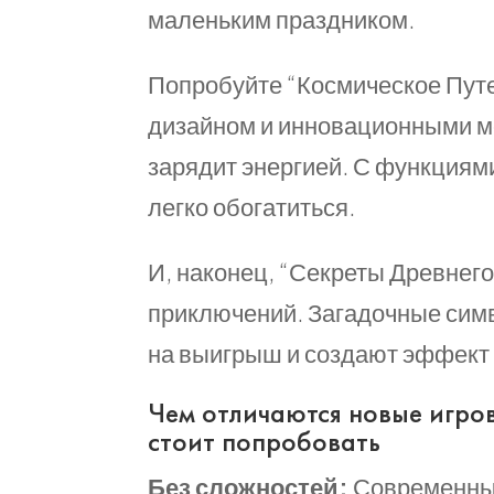
маленьким праздником.
Попробуйте “Космическое Путе
дизайном и инновационными м
зарядит энергией. С функция
легко обогатиться.
И, наконец, “Секреты Древнего
приключений. Загадочные сим
на выигрыш и создают эффект 
Чем отличаются новые игро
стоит попробовать
Без сложностей:
Современные