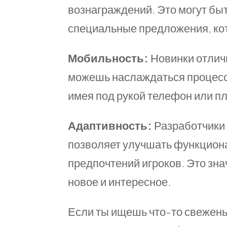
вознаграждений. Это могут бы
специальные предложения, ко
Мобильность:
Новинки отлич
можешь наслаждаться процессо
имея под рукой телефон или п
Адаптивность:
Разработчики 
позволяет улучшать функциона
предпочтений игроков. Это зна
новое и интересное.
Если ты ищешь что-то свежень