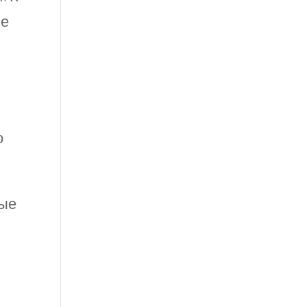
ые
о
ные