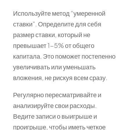
Используйте метод “умеренной
ставки”. Определите для себя
размер ставки, который не
превышает 1-5% от общего
капитала. Это поможет постепенно
увеличивать или уменьшать
вложения, не рискуя всем сразу.
Регулярно пересматривайте и
анализируйте свои расходы.
Ведите записи о выигрыше и
проигрыше, чтобы иметь четкое