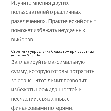
Изучите мнения других
пользователей о различных
развлечениях. Практический опыт
поможет избежать неудачных
выборов.
Стратегии управления бюджетом при азартных
играх на Vavada
Запланируйте максимальную
сумму, которую готовы потратить
за сеанс. Этот лимит позволит
избежать неожиданностей и
несчастий, связанных с
финансовыми потерями.