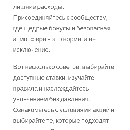
лишние расходы.
Присоединяйтесь к сообществу,
где щедрые бонусы и безопасная
атмосфера – это норма, а не
исключение.
Вот несколько советов: выбирайте
доступные ставки, изучайте
правила и наслаждайтесь
увлечением без давления.
Ознакомьтесь с условиями акций и
выбирайте те, которые подходят