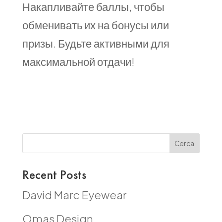
Накапливайте баллы, чтобы
обменивать их на бонусы или
призы. Будьте активными для
максимальной отдачи!
Cerca
Recent Posts
David Marc Eyewear
Omas Design