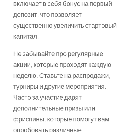
включает в себя бонус на первый
депозит, что позволяет
существенно увеличить стартовый
капитал.
Не забывайте про регулярные
акции, которые проходят каждую
неделю. Ставьте на распродажи,
турниры и другие мероприятия.
Часто за участие дарят
дополнительные призы или
фриспины, которые помогут вам
опробовать различные