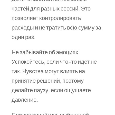
частей для разных сессий. Это
позволяет контролировать
расходы и не тратить всю сумму за
один раз.
Не забывайте об эмоциях.
Успокойтесь, если что-то идет не
так. Чувства могут влиять на
принятие решений, поэтому
делайте паузу, если ощущаете
давление.
Придерживайтесь выбранной