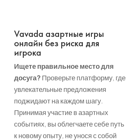
Vavada азартные игры
онлайн без риска для
игрока
Ищете правильное место для
досуга?
Проверьте платформу, где
увлекательные предложения
поджидают на каждом шагу.
Принимая участие в азартных
событиях, вы облегчаете себе путь
к новому опыту, не унося с собой