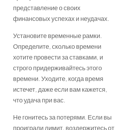
представление о своих
финансовых успехах и неудачах.
Установите временные рамки.
Определите, сколько времени
хотите провести за ставками, и
строго придерживайтесь этого
времени. Уходите, когда время
истечет, даже если вам кажется,
что удача при вас.
Не гонитесь за потерями. Если вы
проиграли лимит, воздержитесь от