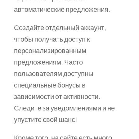
автоматические предложения.
Создайте отдельный аккаунт,
чтобы получать доступ к
персонализированным
предложениям. Часто
пользователям доступны
специальные бонусы в
зависимости от активности.
Следите за уведомлениями и не
упустите свой шанс!
Кроме того, на сайте есть много