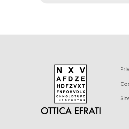
Pri
Coo
Si