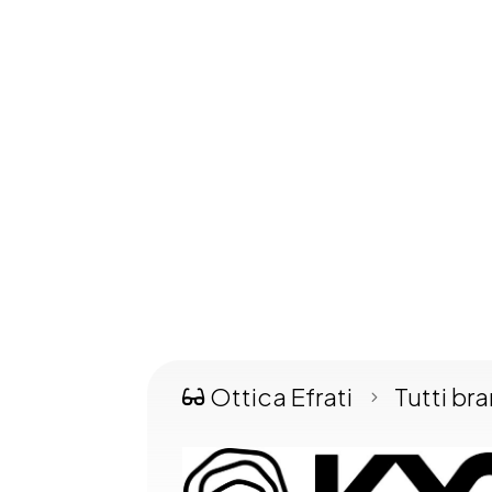
Ottica Efrati
Tutti br

5