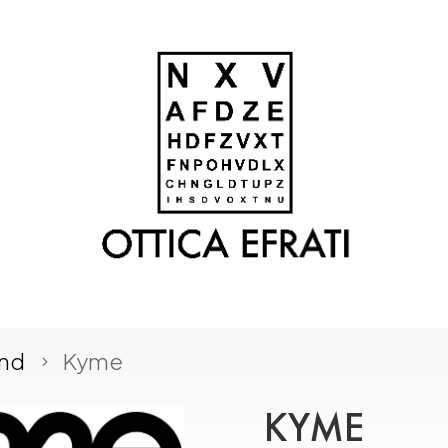
and
Kyme
5
KYME