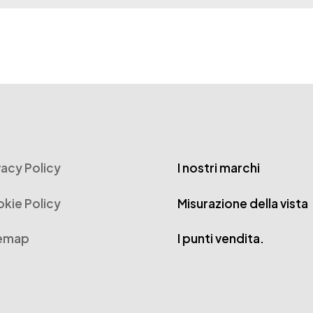
vacy Policy
I nostri marchi
kie Policy
Misurazione della vista
temap
I punti vendita.