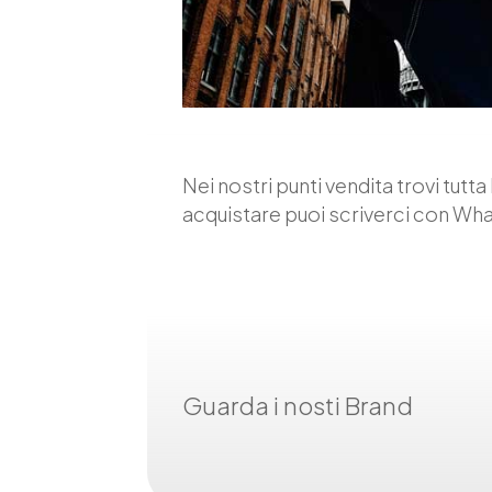
Nei nostri punti vendita trovi tutt
acquistare puoi scriverci con Wh
Guarda i nosti Brand