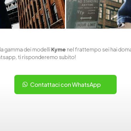
a la gamma dei modelli
Kyme
nel frattempo sei hai do
atsapp, ti risponderemo subito!
Contattaci con WhatsApp