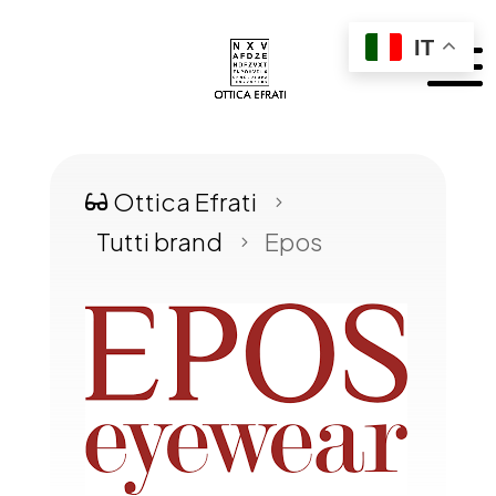
IT
Ottica Efrati

5
Tutti brand
Epos
5